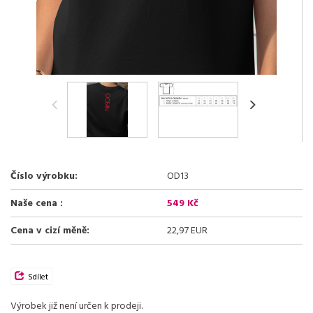
Číslo výrobku:
OD13
Naše cena :
549 Kč
Cena v cizí měně:
22,97 EUR
Sdílet
Výrobek již není určen k prodeji.