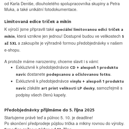
od Karla Deniše, dlouholetého spolupracovníka skupiny a Petra
Muka, a také unikátní fotodokumentace.
Limitovaná edice triček a mikin
K výročí jsme připravili také
speciální limitovanou edici triček a
, která vznikne jen jednou! Dostupné budou ve velikostech
mikin
S
a zakoupíte je výhradně formou předobjednávky v našem
až 5XL
e-shopu.
A protože máme narozeniny, chceme slavit i s vámi:
Exkluzivně k předobjednávce
CD + alespoň 1 produktu
dostanete
.
navíc
podepsanou a očíslovanou fotku
Exkluzivně k předobjednávce
vinylu + alespoň 1 produktu
získáte
, samozřejmě s
navíc
art print velikosti LP desky
podpisy všech členů kapely.
Předobjednávky přijímáme do 5. října 2025
Startujeme právě teď a půlnoc 5. 10. je deadline!
Po skončení předprodeje půjdou trička a mikiny rovnou do výroby.