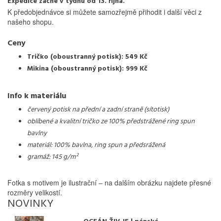
Expedice začne v týdnu od 13. října.
K předobjednávce si můžete samozřejmě přihodit i další věci z
našeho shopu.
Ceny
Tričko (oboustranný potisk): 549 Kč
Mikina (oboustranný potisk): 999 Kč
Info k materiálu
červený potisk na přední a zadní straně (sítotisk)
oblíbené a kvalitní tričko ze 100% předstrážené ring spun
bavlny
materiál: 100% bavlna, ring spun a předsrážená
gramáž: 145 g/m²
Fotka s motivem je ilustrační – na dalším obrázku najdete přesné
rozměry velikostí.
NOVINKY