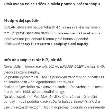
Limitovaná edice triček a mikin pouze v našem shopu
Předprodej spuštěn!
OCEÁN letos slaví neuvěřitelných
a my jsme k
40 let na scéně
tomu připravili speciální dárek:
,
limitovanou edici triček a mikin
která vznikne jen jednou! K tomu ještě bonus v podobě
očíslované
.
fotky či artprintu s podpisy členů kapely
Info ke kompilaci Nic blíž, nic dál
Nová jubilejní kompilace
vychází k 40.
„Nic blíž, nic dál (1985–2025)“
výročí založení skupiny.
Je prvním výběrem OCEÁNU s písňovým záběrem od počátku až
do současnosti – od legendárních nahrávek z
českobudějovického rozhlasového studia, přes vrcholnou hitovou
éru do roku 1993, až po aktuální songy.
Na albu zazní: 14× Petr Muk, 5× Jitka Charvátová + 2 letošní
bonusy – nová podoba klasiky
a balada
(na CD a
„Dej“
Vyznání
vinylu v různých verzích). Album doprovází biografický sleevenote